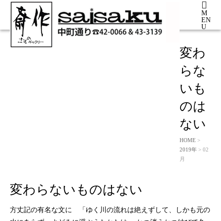
M
EN
U
変わ
らな
いも
のは
ない
HOME
>
2019年
> 02
月
変わらないものはない
方丈記の有名な文に 「ゆく川の流れは絶えずして、しかも元の