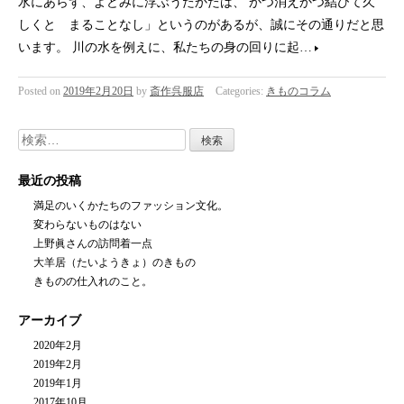
水にあらず、よどみに浮ぶうたかたは、 かつ消えかつ結びて久
しくとゞまることなし」というのがあるが、誠にその通りだと思
います。 川の水を例えに、私たちの身の回りに起…
Posted on
2019年2月20日
by
斎作呉服店
Categories:
きものコラム
検
索:
最近の投稿
満足のいくかたちのファッション文化。
変わらないものはない
上野眞さんの訪問着一点
大羊居（たいようきょ）のきもの
きものの仕入れのこと。
アーカイブ
2020年2月
2019年2月
2019年1月
2017年10月