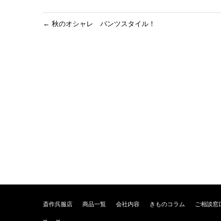
←
秋のオシャレ パンツスタイル！
斎作呉服店
商品一覧
会社内容
きものコラム
ご相談窓