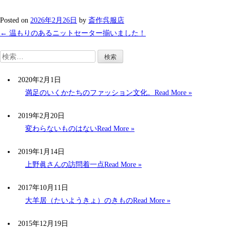
Posted on
2026年2月26日
by
斎作呉服店
Post
←
温もりのあるニットセーター揃いました！
navigation
検
索:
2020年2月1日
満足のいくかたちのファッション文化。
Read More »
2019年2月20日
変わらないものはない
Read More »
2019年1月14日
上野眞さんの訪問着一点
Read More »
2017年10月11日
大羊居（たいようきょ）のきもの
Read More »
2015年12月19日