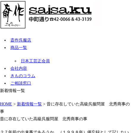
斎作呉服店
商品一覧
日本工芸正会員
会社内容
きものコラム
ご相談窓口
新着情報一覧
HOME
>
新着情報一覧
> 昔に存在していた高級呉服問屋 北秀商事の
事
昔に存在していた高級呉服問屋 北秀商事の事
２７年前の出来事であろうか。（１９９８年）備忘録として記したい。